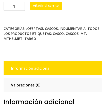
CASCO
Añadir al carrito
MT
TARGO
D5
ROJO
CATEGORÍAS:
¡OFERTAS!
,
CASCOS
,
INDUMENTARIA
,
TODOS
BRILLANTE
LOS PRODUCTOS
ETIQUETAS:
CASCO
,
CASCOS
,
MT
,
cantidad
MTHELMET
,
TARGO
Información adicional
Valoraciones (0)
Información adicional