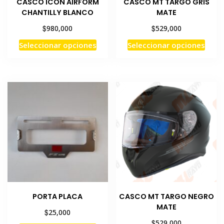
CASCO ICON AIRFORM
CASCO MT TARGO GRIS
CHANTILLY BLANCO
MATE
$
$
980,000
529,000
Este
Este
Seleccionar opciones
Seleccionar opciones
producto
prod
tiene
tiene
múltiples
múlti
variantes.
varia
Las
Las
opciones
opci
se
se
pueden
pued
elegir
elegi
en
en
la
la
página
pági
PORTA PLACA
CASCO MT TARGO NEGRO
de
de
MATE
producto
prod
$
25,000
$
529,000