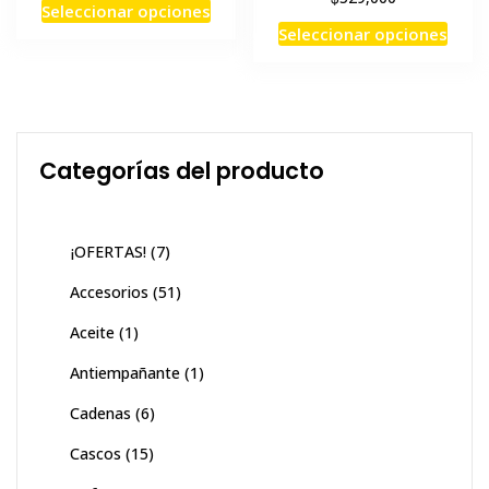
Este
Seleccionar opciones
Este
producto
Seleccionar opciones
prod
tiene
tiene
múltiples
múlti
variantes.
varia
Las
Las
opciones
Categorías del producto
opci
se
se
pueden
pued
elegir
¡OFERTAS!
(7)
elegi
en
en
Accesorios
(51)
la
la
página
Aceite
(1)
pági
de
de
producto
Antiempañante
(1)
prod
Cadenas
(6)
Cascos
(15)