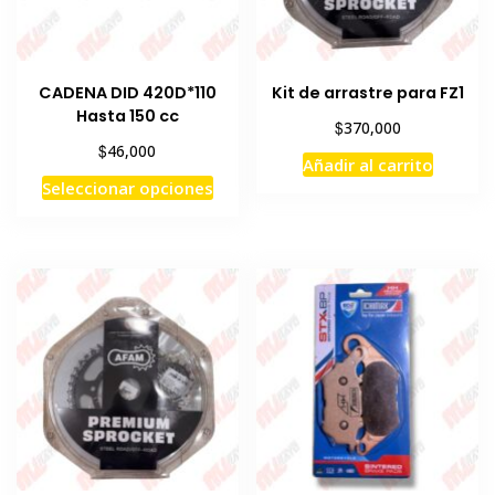
CADENA DID 420D*110
Kit de arrastre para FZ1
Hasta 150 cc
$
370,000
$
46,000
Añadir al carrito
Este
Seleccionar opciones
producto
tiene
múltiples
variantes.
Las
opciones
se
pueden
elegir
en
la