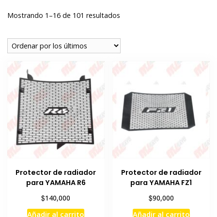
Ordenado
Mostrando 1–16 de 101 resultados
por
los
últimos
Protector de radiador
Protector de radiador
para YAMAHA R6
para YAMAHA FZ1
$
$
140,000
90,000
Añadir al carrito
Añadir al carrito