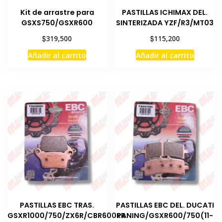
página
Kit de arrastre para
PASTILLAS ICHIMAX DEL.
de
GSXS750/GSXR600
SINTERIZADA YZF/R3/MT03
producto
$
$
319,500
115,200
Añadir al carrito
Añadir al carrito
PASTILLAS EBC TRAS.
PASTILLAS EBC DEL. DUCATI
GSXR1000/750/ZX6R/CBR600RR
PANING/GSXR600/750(11-