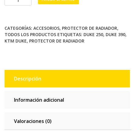
de
radiador
para
KTM
CATEGORÍAS:
ACCESORIOS
,
PROTECTOR DE RADIADOR
,
DUKE
TODOS LOS PRODUCTOS
ETIQUETAS:
DUKE 250
,
DUKE 390
,
200
KTM DUKE
,
PROTECTOR DE RADIADOR
Mod.
2015
AG
cantidad
Descripción
Información adicional
Valoraciones (0)