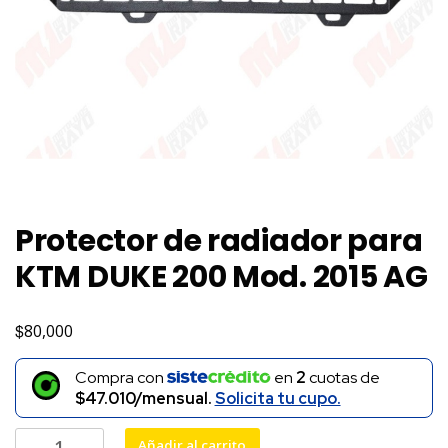
Protector de radiador para
KTM DUKE 200 Mod. 2015 AG
$
80,000
Compra con
en
2
cuotas de
$47.010/mensual.
Solicita tu cupo.
Protector
Añadir al carrito