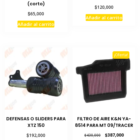
(corto)
$
120,000
$
65,000
Añadir al carrito
Añadir al carrito
¡Oferta!
DEFENSAS O SLIDERS PARA
FILTRO DE AIRE K&N YA-
XTZ 150
8514 PARA MT 09/TRACER
El
El
$
$
387,000
192,000
$
430,000