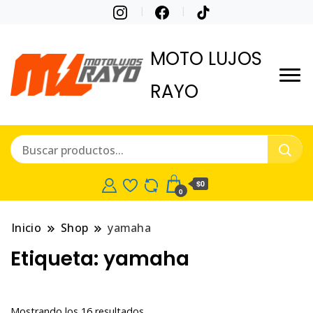
MOTO LUJOS
RAYO
$0
0
Inicio
Shop
yamaha
Etiqueta:
yamaha
Ordenado
Mostrando los 16 resultados