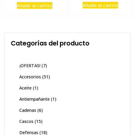
precio
precio
Añadir al carrito
Añadir al carrito
original
actual
era:
es:
$430,000.
$387,00
Categorías del producto
¡OFERTAS!
(7)
Accesorios
(51)
Aceite
(1)
Antiempañante
(1)
Cadenas
(6)
Cascos
(15)
Defensas
(18)