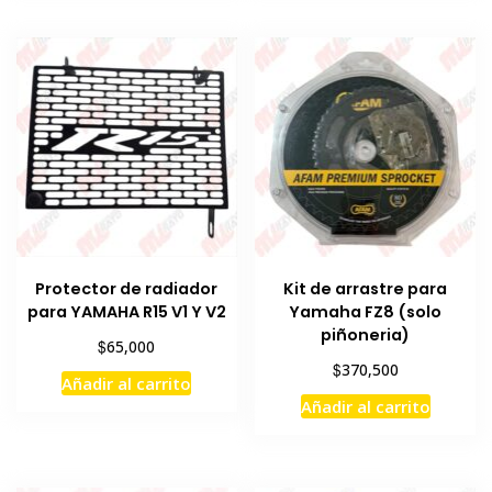
Protector de radiador
Kit de arrastre para
para YAMAHA R15 V1 Y V2
Yamaha FZ8 (solo
piñoneria)
$
65,000
$
370,500
Añadir al carrito
Añadir al carrito