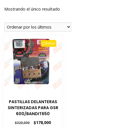
Mostrando el único resultado
¡Oferta!
PASTILLAS DELANTERAS
SINTERIZADAS PARA GSR
600/BANDIT650
El
El
$
178,000
$
320,000
precio
precio