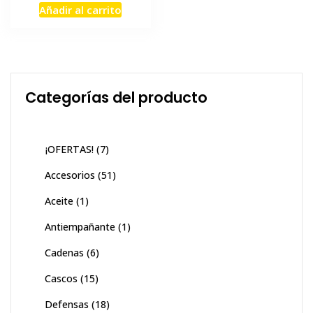
Añadir al carrito
original
actual
era:
es:
$320,000.
$178,000.
Categorías del producto
¡OFERTAS!
(7)
Accesorios
(51)
Aceite
(1)
Antiempañante
(1)
Cadenas
(6)
Cascos
(15)
Defensas
(18)