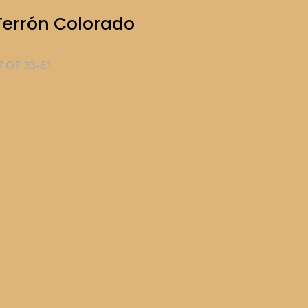
Terrón Colorado
 OE 23-61