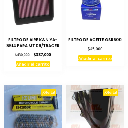
pueden
elegir
en
la
página
de
FILTRO DE AIRE K&N YA-
FILTRO DE ACEITE GSR600
producto
8514 PARA MT 09/TRACER
$
45,000
El
El
$
387,000
$
430,000
Añadir al carrito
precio
precio
Añadir al carrito
original
actual
era:
es:
$430,000.
$387,000.
¡Oferta!
¡Oferta!