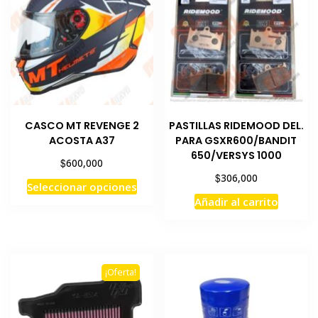
CASCO MT REVENGE 2
PASTILLAS RIDEMOOD DEL.
ACOSTA A37
PARA GSXR600/BANDIT
650/VERSYS 1000
$
600,000
$
306,000
Este
Seleccionar opciones
producto
Añadir al carrito
tiene
múltiples
variantes.
Las
¡Oferta!
opciones
se