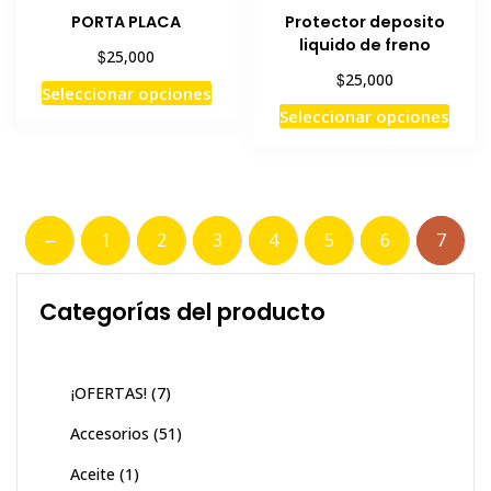
de
PORTA PLACA
Protector deposito
de
prod
liquido de freno
producto
$
25,000
$
25,000
Este
Seleccionar opciones
Este
producto
Seleccionar opciones
prod
tiene
tiene
múltiples
múlti
variantes.
varia
Las
←
1
2
3
4
5
6
7
Las
opciones
opci
se
se
pueden
Categorías del producto
pued
elegir
elegi
en
en
la
¡OFERTAS!
(7)
la
página
pági
de
Accesorios
(51)
de
producto
Aceite
(1)
prod